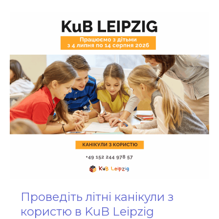
Проведіть
літні
канікули
з
користю
в
KuB
Leipzig
Проведіть літні канікули з
користю в KuB Leipzig