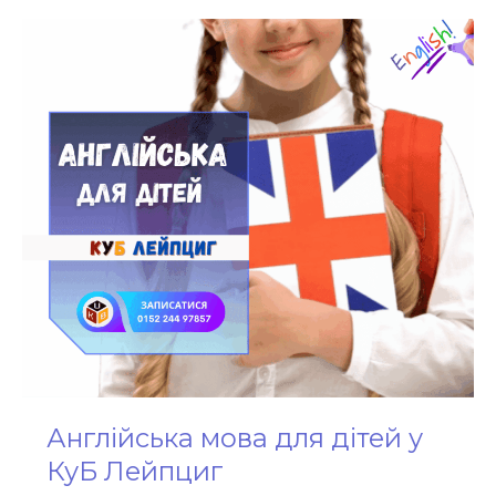
Англійська
мова
для
дітей
у
КуБ
Лейпциг
Англійська мова для дітей у
КуБ Лейпциг