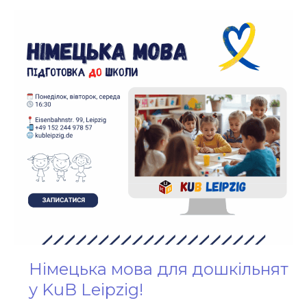
Німецька
мова
для
дошкільнят
у
KuB
Leipzig!
Німецька мова для дошкільнят
у KuB Leipzig!