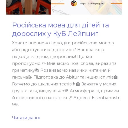
Російська мова для дітей та
дорослих у КуБ Лейпциг
Хочете впевнено володіти російською мовою
або підготуватися до іспитів? Наші заняття
підходять і дітям, і дорослим! Що ми
пропонуємо:✏️ Вивчаємо нові слова, вирази та
граматику📚 Розвиваємо навички читання й
письма📝 Підготовка до Abitur та інших іспитів🏫
Готуємо до шкільних тестів👩‍🏫 Заняття у малих
групах та індивідуально💙 Атмосфера підтримки
й ефективного навчання 📍 Адреса: Eisenbahnstr.
99,
Читати далі »