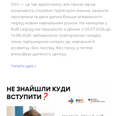
Літо — це час відпочинку, але також гарна
можливість спокійно підтягнути знання, закрити
прогалини та дати дитині більше впевненості
перед новим навчальним роком. На канікулах у
KuB Leipzig ми працюємо з дітьми з 04.07.2026 до
14.08.2026: займаємося, повторюємо складні
теми, підтримуємо інтерес до навчання й
розвитку. Без поспіху, без тиску, у теплій
атмосфері дитячого центру.
Читати далі »
Школа
закінчується,
а
плану
на
рік