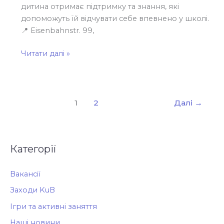
дитина отримає підтримку та знання, які
допоможуть їй відчувати себе впевнено у школі.
📍 Eisenbahnstr. 99,
Читати далі »
1
2
Далі
→
Категорії
Вакансії
Заходи KuB
Ігри та активні заняття
Наші новини