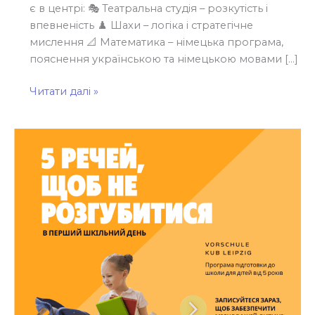
є в центрі: 🎭 Театральна студія – розкутість і
впевненість ♟️ Шахи – логіка і стратегічне
мислення 📐 Математика – німецька програма,
пояснення українською та німецькою мовами […]
Читати далі »
5
речей,
які
допоможуть
дитині
не
розгубитися
в
перший
день
німецької