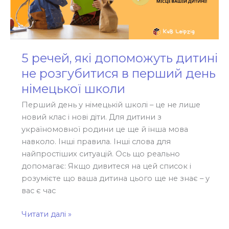
школи
5 речей, які допоможуть дитині
не розгубитися в перший день
німецької школи
Перший день у німецькій школі – це не лише
новий клас і нові діти. Для дитини з
україномовної родини це ще й інша мова
навколо. Інші правила. Інші слова для
найпростіших ситуацій. Ось що реально
допомагає: Якщо дивитеся на цей список і
розумієте що ваша дитина цього ще не знає – у
вас є час
Читати далі »