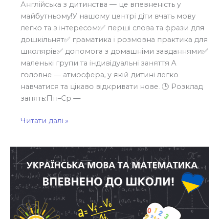
Англійська з дитинства — це впевненість у
майбутньому!У нашому центрі діти вчать мову
легко та з інтересом:✅ перші слова та фрази для
дошкільнят✅ граматика і розмовна практика для
школярів✅ допомога з домашніми завданнями✅
маленькі групи та індивідуальні заняття А
головне — атмосфера, у якій дитині легко
навчатися та цікаво відкривати нове. 🕒 Розклад
занять:Пн–Ср —
Читати далі »
Українська
мова
та
математика
для
дітей