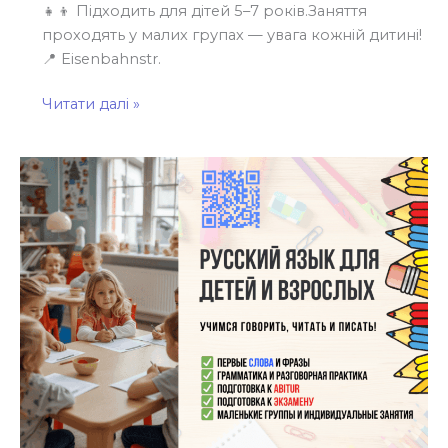
👧👦 Підходить для дітей 5–7 років.Заняття
проходять у малих групах — увага кожній дитині!
📍 Eisenbahnstr.
Читати далі »
Російська
мова
для
дітей
та
дорослих
у
КуБ
Лейпциг