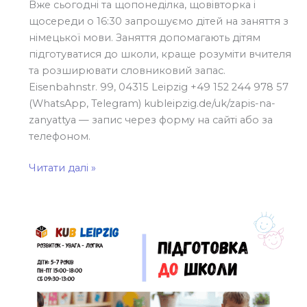
Вже сьогодні та щопонеділка, щовівторка і
щосереди о 16:30 запрошуємо дітей на заняття з
німецької мови. Заняття допомагають дітям
підготуватися до школи, краще розуміти вчителя
та розширювати словниковий запас.
Eisenbahnstr. 99, 04315 Leipzig +49 152 244 978 57
(WhatsApp, Telegram) kubleipzig.de/uk/zapis-na-
zanyattya — запис через форму на сайті або за
телефоном.
Читати далі »
Підготовка
до
школи
в
KuB
Leipzig!