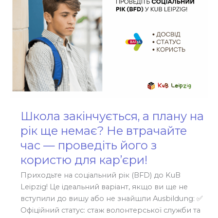
ще
немає?
Не
втрачайте
час
—
проведіть
його
з
користю
Школа закінчується, а плану на
для
рік ще немає? Не втрачайте
кар’єри!
час — проведіть його з
користю для кар’єри!
Приходьте на соціальний рік (BFD) до KuB
Leipzig! Це ідеальний варіант, якщо ви ще не
вступили до вишу або не знайшли Ausbildung: ✅
Офіційний статус: стаж волонтерської служби та