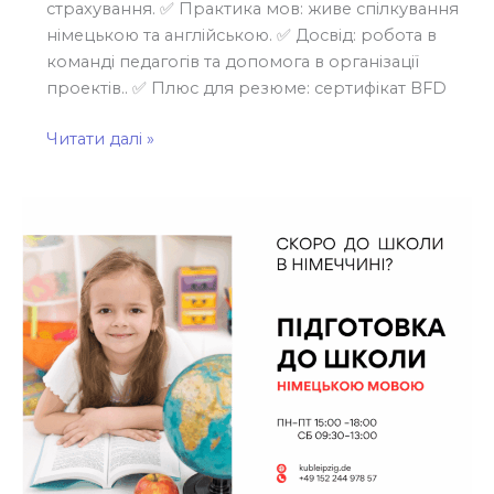
страхування. ✅ Практика мов: живе спілкування
німецькою та англійською. ✅ Досвід: робота в
команді педагогів та допомога в організації
проектів.. ✅ Плюс для резюме: сертифікат BFD
Читати далі »
Ваша
дитина
скоро
піде
до
школи
в
Лейпцигу?