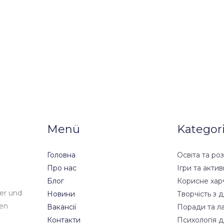
Menü
Kategor
Головна
Освіта та ро
Про нас
Ігри та актив
Блог
Корисне хар
der und
Новини
Творчість з д
den
Вакансії
Поради та л
Контакти
Психологія 