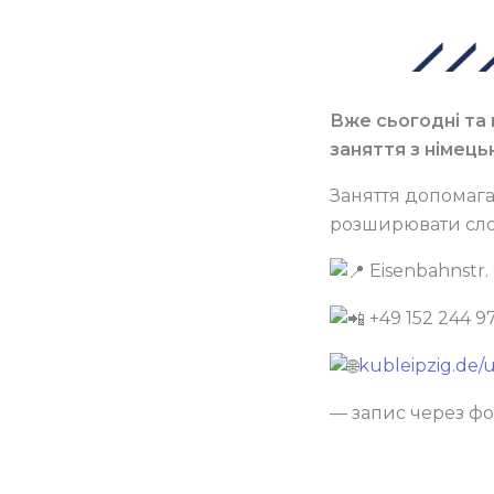
Вже сьогодні та 
заняття з німець
Заняття допомага
розширювати сло
Eisenbahnstr. 
+49 152 244 9
kubleipzig.de/
— запис через фо