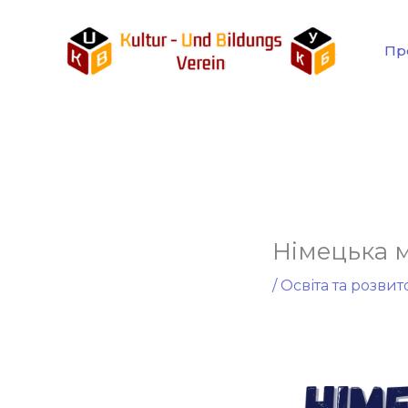
Перейти
до
Пр
вмісту
Німецька м
/
Освіта та розвит