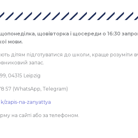
щопонеділка, щовівторка і щосереди о 16:30 запро
кої мови.
ють дітям підготуватися до школи, краще розуміти в
вниковий запас.
99, 04315 Leipzig
78 57 (WhatsApp, Telegram)
uk/zapis-na-zanyattya
рму на сайті або за телефоном.