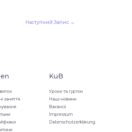
Наступний Запис
→
ien
KuB
звиток
Уроки та гуртки
ні заняття
Наші новини
чування
Вакансії
ітьми
Impressum
айфхаки
Datenschutzerklärung
дитини