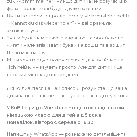
zu», «Komm mal her» – якщо дитина не розуміє цих
фраз, перші тижні будуть дуже важкими.
Вміти попросити про допомогу: «Ich verstehe nicht»
і «Kannst du das wiederholen?» – дві фрази, які
змінюють усе.
Знати букви німецького алфавіту: Не обов’язково
читати – але впізнавати букви на дошці та в зошиті.
Це знімає паніку.
Мати хоча б одне «якірне» слово для знайомства:
«Ich heiße…» – звучить просто. Але для дитини це
перший місток до інших дітей.
Якщо дивитеся на цей список і розумієте що ваша
дитина цього ще не знає – у вас є час підготуватися.
У KuB Leipzig є Vorschule – підготовка до школи
німецькою мовою для дітей від 5 років.
Понеділок, вівторок, середа о 16:30.
Напишіть у WhatsApp — розкажемо детальніше та