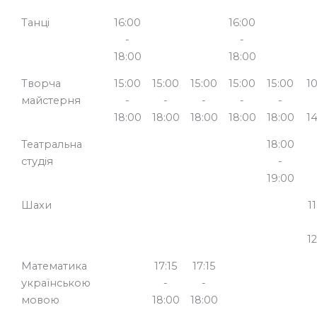
Танці
16:00
16:00
-
-
18:00
18:00
Творча
15:00
15:00
15:00
15:00
15:00
1
майстерня
-
-
-
-
-
18:00
18:00
18:00
18:00
18:00
1
Театральна
18:00
студія
-
19:00
Шахи
1
1
Математика
17:15
17:15
українською
-
-
мовою
18:00
18:00