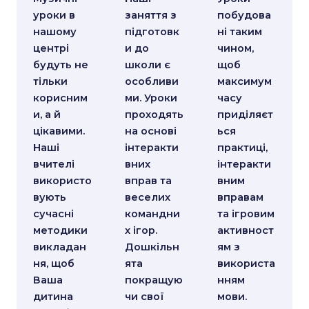
цікавими.
на основі
ься
Наші
інтеракти
практиці,
вчителі
вних
інтеракти
використо
вправ та
вним
вують
веселих
вправам
сучасні
командни
та ігровим
методики
х ігор.
активност
викладан
Дошкільн
ям з
ня, щоб
ята
використа
Ваша
покращую
нням
дитина
чи свої
мови.
полюбила
знання.
ІНОЗЕМ
музику.
НІ
ПІДГОТ
МОВИ
ОВКА
МУЗИЧН
ДО
ИЙ
ШКОЛИ
РОЗВИТ
ОК