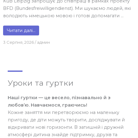
KuB Leipzig запрошує до співпраці в рамках проекту
BFD (Bundesfreiwilligendienst). Ми шукаємо людей, які
володіють німецькою мовою і готові допомагати ...
Читати далі…
3 Серпня, 2026
/
админ
Уроки та гуртки
Наші гуртки — це весело, пізнавально й з
любов’ю.
Навчаємося, граючись!
Кожне заняття ми перетворюємо на маленьку
пригоду, де діти можуть творити, досліджувати й
відкривати нові горизонти. В затишній і дружній
атмосфері дитина знайде підтримку, друзів та