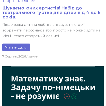
Творчість з дітьми
Шукаємо юних артистів! Набір до
театрального гуртка для дітей від 4 до 6
років.
Якщо ваша дитина любить вигадувати історії,
зображати персонажів або просто не може сидіти на
місці - театр створений для неї ...
Читати далі…
7 Серпня, 2026
/
админ