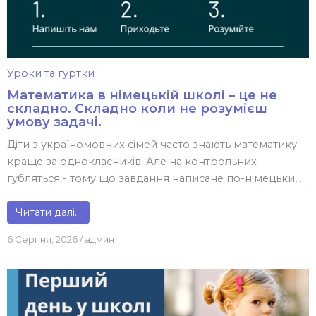
Уроки та гуртки
Математика в німецькій школі – це не
складно. Складно коли не розумієш
умову задачі.
Діти з україномовних сімей часто знають математику
краще за однокласників. Але на контрольних
губляться - тому що завдання написане по-німецьки, ...
Читати далі…
6 Серпня, 2026
/
админ