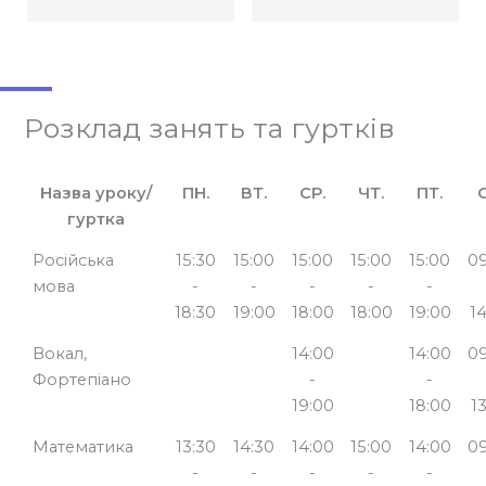
Розклад занять та гуртків
Назва уроку/
ПН.
ВТ.
СР.
ЧТ.
ПТ.
С
гуртка
Назва уроку/
ПН.
ВТ.
СР.
ЧТ.
ПТ.
С
Російська
15:30
15:00
15:00
15:00
15:00
09
гуртка
мова
-
-
-
-
-
18:30
19:00
18:00
18:00
19:00
1
Вокал,
14:00
14:00
09
Фортепіано
-
-
19:00
18:00
1
Математика
13:30
14:30
14:00
15:00
14:00
09
-
-
-
-
-