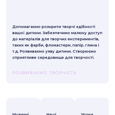
вашої дитини. Забезпечимо малюку доступ
до матеріалів для творчих експериментів,
таких як фарби, фломастери, папір, глина і
т.д. Розвиваємо уяву дитини. Створюємо
сприятливе середовище для творчості.
РОЗВИВАЄМО ТВОРЧІСТЬ
Музичні
Наші
Уроки
уроки в
заняття з
побудова
нашому
підготовк
ні таким
центрі
и до
чином,
будуть не
школи є
щоб
тільки
особливи
максимум
корисним
ми. Уроки
часу
и, а й
проходять
приділяєт