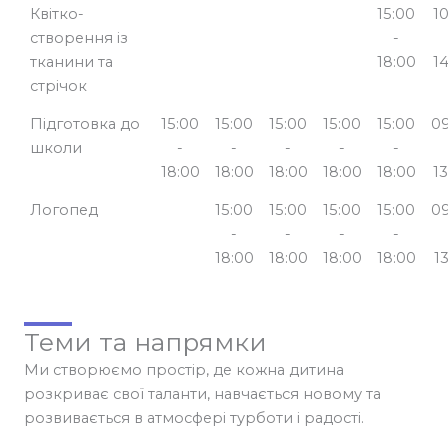
Квітко-
15:00
1
створення із
-
тканини та
18:00
1
стрічок
Підготовка до
15:00
15:00
15:00
15:00
15:00
09
школи
-
-
-
-
-
18:00
18:00
18:00
18:00
18:00
1
Логопед
15:00
15:00
15:00
15:00
09
-
-
-
-
18:00
18:00
18:00
18:00
1
Теми та напрямки
Ми створюємо простір, де кожна дитина
розкриває свої таланти, навчається новому та
розвивається в атмосфері турботи і радості.