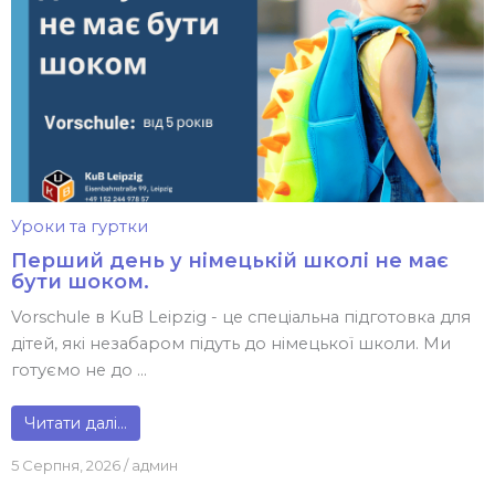
Уроки та гуртки
Перший день у німецькій школі не має
бути шоком.
Vorschule в KuB Leipzig - це спеціальна підготовка для
дітей, які незабаром підуть до німецької школи. Ми
готуємо не до ...
Читати далі…
5 Серпня, 2026
/
админ