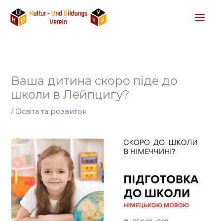
Перейти
до
вмісту
Ваша дитина скоро піде до
школи в Лейпцигу?
/
Освіта та розвиток