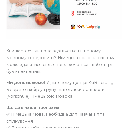
Хвилюєтеся, як вона адаптується в новому
мовному середовищі? Німецька шкільна система
може здаватися складною, і хочеться, щоб старт
був впевненим.
Ми допоможемо!
У дитячому центрі KuB Leipzig
відкрито набір у групу підготовки до школи
(Vorschule) німецькою мовою!
Що дає наша програма:
✅ Німецька мова, необхідна для навчання та
спілкування
✅ Літери, лічба та основи письма