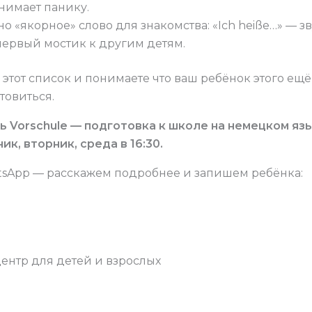
снимает панику.
о «якорное» слово для знакомства: «Ich heiße…» — зв
первый мостик к другим детям.
 этот список и понимаете что ваш ребёнок этого ещё 
товиться.
ть Vorschule — подготовка к школе на немецком яз
ик, вторник, среда в 16:30.
sApp — расскажем подробнее и запишем ребёнка:
7
 центр для детей и взрослых