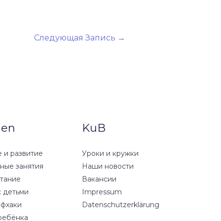
Следующая Запись
→
ien
KuB
 и развитие
Уроки и кружки
вные занятия
Наши новости
тание
Вакансии
с детьми
Impressum
йфхаки
Datenschutzerklärung
ребёнка