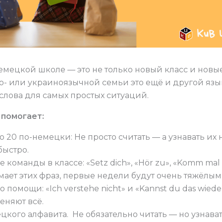
мецкой школе — это не только новый класс и новые
о- или украиноязычной семьи это ещё и другой язы
слова для самых простых ситуаций.
 помогает:
до 20 по-немецки: Не просто считать — а узнавать их н
быстро.
 команды в классе: «Setz dich», «Hör zu», «Komm mal
ает этих фраз, первые недели будут очень тяжёлым
 помощи: «Ich verstehe nicht» и «Kannst du das wied
еняют всё.
цкого алфавита. Не обязательно читать — но узнава