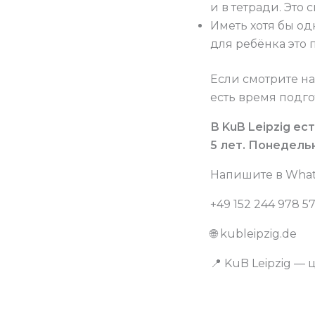
и в тетради. Это 
Иметь хотя бы одн
для ребёнка это 
Если смотрите на
есть время подго
В KuB Leipzig ес
5 лет. Понедельн
Напишите в What
+49 152 244 978 5
🌐 kubleipzig.de
📍 KuB Leipzig —