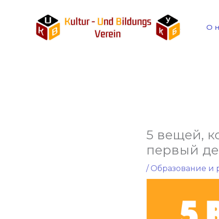
Перейти
к
О 
содержимому
5 вещей, к
первый де
/
Образование и 