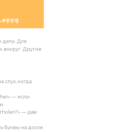
 дети. Для
к вокруг. Другие
а слух, когда
 her» — если
и.
erholen?» — две
ть буквы на доске