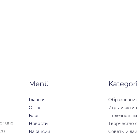
Menü
Kategor
Главная
Образование
О нас
Игры и акти
Блог
Полезное пи
der und
Новости
Творчество 
den
Вакансии
Советы и ла