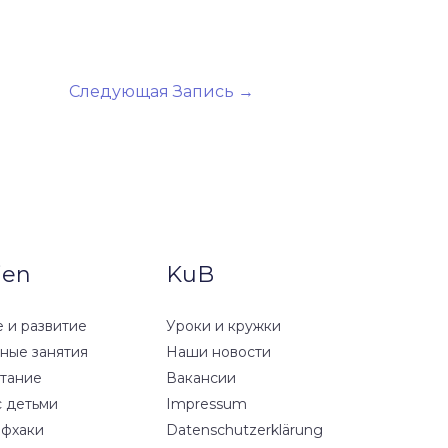
Следующая Запись
→
ien
KuB
 и развитие
Уроки и кружки
вные занятия
Наши новости
тание
Вакансии
с детьми
Impressum
йфхаки
Datenschutzerklärung