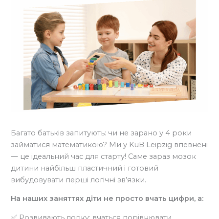
Багато батьків запитують: чи не зарано у 4 роки
займатися математикою? Ми у KuB Leipzig впевнені
— це ідеальний час для старту! Саме зараз мозок
дитини найбільш пластичний і готовий
вибудовувати перші логічні зв’язки.
На наших заняттях діти не просто вчать цифри, а:
✅ Розвивають логіку: вчаться порівнювати,