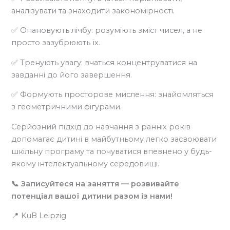
аналізувати та знаходити закономірності.
✅ Опановують лічбу: розуміють зміст чисел, а не
просто зазубрюють їх.
✅ Тренують увагу: вчаться концентруватися на
завданні до його завершення.
✅ Формують просторове мислення: знайомляться
з геометричними фігурами.
Серйозний підхід до навчання з ранніх років
допомагає дитині в майбутньому легко засвоювати
шкільну програму та почуватися впевнено у будь-
якому інтелектуальному середовищі.
📞 Записуйтеся на заняття — розвивайте
потенціал вашої дитини разом із нами!
📍 KuB Leipzig