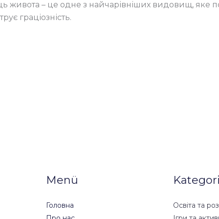
ець живота – це одне з найчарівніших видовищ, яке п
рує граціозність.
Menü
Kategor
Головна
Освіта та ро
Про нас
Ігри та актив