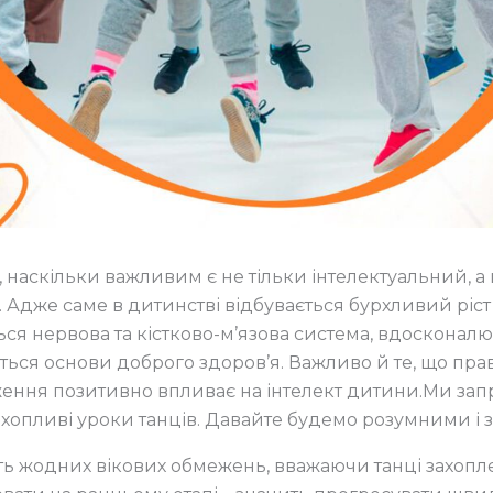
, наскільки важливим є не тільки інтелектуальний, а
 Адже саме в дитинстві відбувається бурхливий ріст 
ся нервова та кістково-м’язова система, вдосконал
ються основи доброго здоров’я. Важливо й те, що пр
ження позитивно впливає на інтелект дитини.Ми за
 захопливі уроки танців. Давайте будемо розумними і
ь жодних вікових обмежень, вважаючи танці захопле