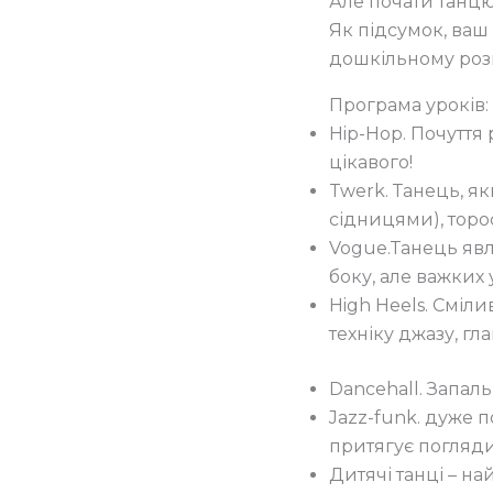
Але почати танцю
Як підсумок, ваш 
дошкільному роз
Програма уроків:
Hip-Hop. Почуття 
цікавого!
Twerk. Танець, як
сідницями), торос
Vogue.Танець явл
боку, але важких 
High Heels. Сміли
техніку джазу, гла
Dancehall. Запал
Jazz-funk. дуже 
притягує погляди
Дитячі танці – н