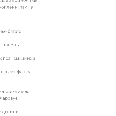
ше за однолітків.
пленні, так і в
уже багато
с (танець
поз і смішних з
иль джаз-фанку,
 енергетикою.
чаровує,
у дитини.