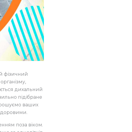
 й фізичний
організму,
юється дихальний
авильно підібране
прошуємо ваших
 здоровими.
нням поза віком.