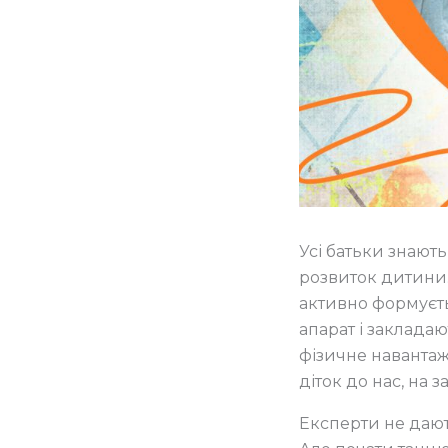
Усі батьки знають
розвиток дитини.
активно формуєть
апарат і заклада
фізичне наванта
діток до нас, на
Експерти не дают