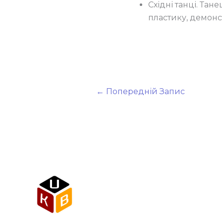
Східні танці. Тан
пластику, демонст
←
Попередній Запис