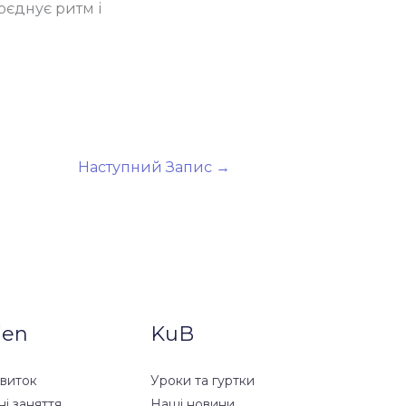
оєднує ритм і
Наступний Запис
→
ien
KuB
звиток
Уроки та гуртки
ні заняття
Наші новини