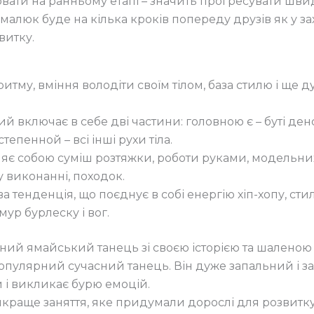
вати на ранньому етапі – значить прогресувати швид
малюк буде на кілька кроків попереду друзів як у захо
витку.
ритму, вміння володіти своїм тілом, база стилю і ще д
ий включає в себе дві частини: головною є – буті ден
тепенной – всі інші рухи тіла.
яє собою суміш розтяжки, роботи руками, модельних 
у виконанні, походок.
ва тенденція, що поєднує в собі енергію хіп-хопу, ст
мур бурлеску і вог.
ьний ямайський танець зі своєю історією та шаленою
популярний сучасний танець. Він дуже запальний і за
 і викликає бурю емоцій.
айкраще заняття, яке придумали дорослі для розвитк