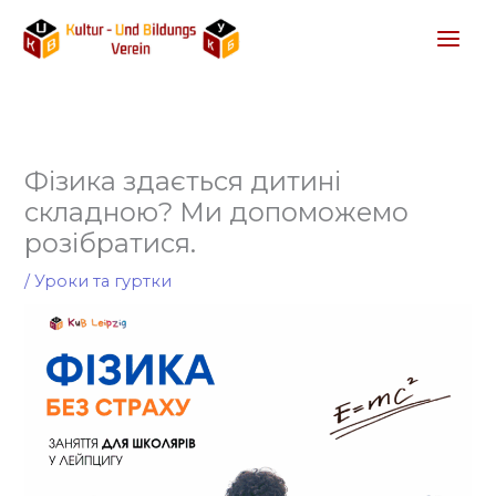
Перейти
до
вмісту
Фізика здається дитині
складною? Ми допоможемо
розібратися.
/
Уроки та гуртки