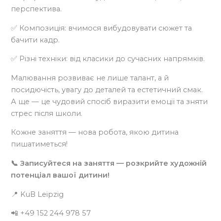
перспектива.
✅ Композиція: вчимося вибудовувати сюжет та
бачити кадр.
✅ Різні техніки: від класики до сучасних напрямків.
Малювання розвиває не лише талант, а й
посидючість, увагу до деталей та естетичний смак.
А ще — це чудовий спосіб виразити емоції та зняти
стрес після школи.
Кожне заняття — нова робота, якою дитина
пишатиметься!
📞 Записуйтеся на заняття — розкрийте художній
потенціал вашої дитини!
📍 KuB Leipzig
📲 +49 152 244 978 57