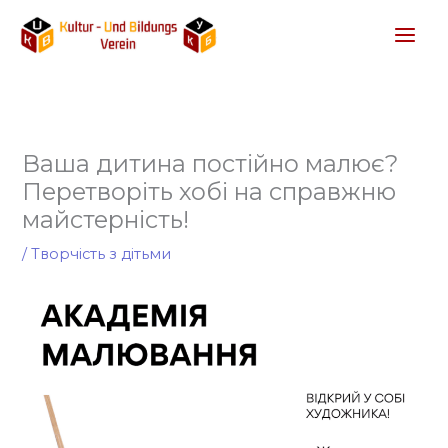
Перейти
до
вмісту
Ваша дитина постійно малює?
Перетворіть хобі на справжню
майстерність!
/
Творчість з дітьми