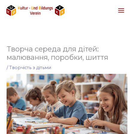
Перейти
до
вмісту
Творча середа для дітей:
малювання, поробки, шиття
/
Творчість з дітьми