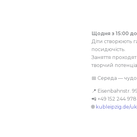
Щодня з 15:00 до
Діти створюють г
посидючість.
Заняття проходят
творчий потенціа
📅 Середа — чудо
📍 Eisenbahnstr. 99
📲 +49 152 244 97
🌐
kubleipzig.de/uk