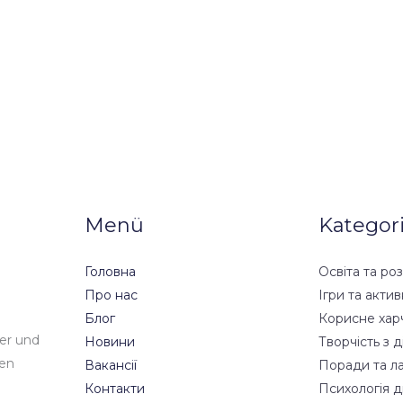
Menü
Kategor
Головна
Освіта та ро
Про нас
Ігри та актив
Блог
Корисне хар
der und
Новини
Творчість з д
den
Вакансії
Поради та л
Контакти
Психологія 