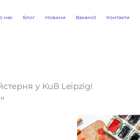
о нас
Блог
Новини
Вакансії
Контакти
стерня у KuB Leipzig!
ми