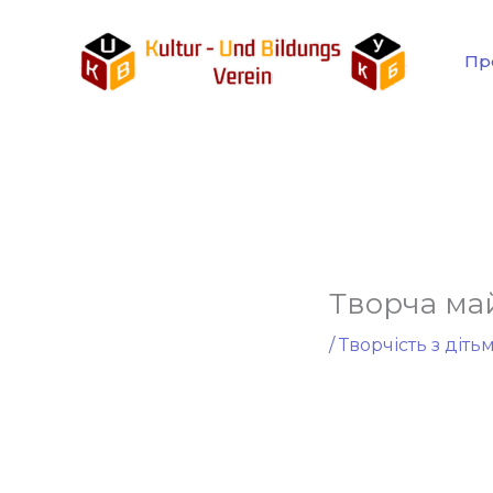
Перейти
до
Пр
вмісту
Творча май
/
Творчість з діть