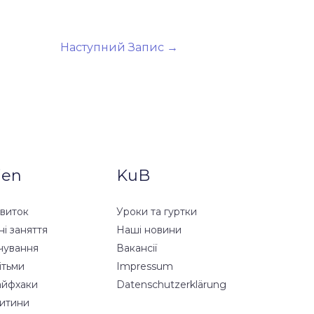
Наступний Запис
→
ien
KuB
звиток
Уроки та гуртки
ні заняття
Наші новини
чування
Вакансії
ітьми
Impressum
айфхаки
Datenschutzerklärung
дитини