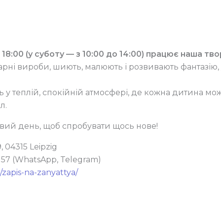
 18:00 (у суботу — з 10:00 до 14:00) працює наша тв
арні вироби, шиють, малюють і розвивають фантазію, 
ь у теплій, спокійній атмосфері, де кожна дитина мо
л.
вий день, щоб спробувати щось нове!
, 04315 Leipzig
8 57 (WhatsApp, Telegram)
/zapis-na-zanyattya/