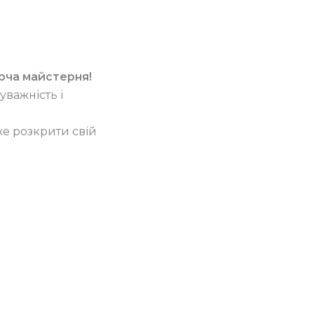
орча майстерня!
уважність і
же розкрити свій