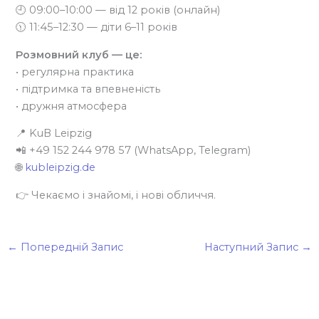
🕘 09:00–10:00 — від 12 років (онлайн)
🕦 11:45–12:30 — діти 6–11 років
Розмовний клуб — це:
• регулярна практика
• підтримка та впевненість
• дружня атмосфера
📍 KuB Leipzig
📲 +49 152 244 978 57 (WhatsApp, Telegram)
🌐
kubleipzig.de
👉 Чекаємо і знайомі, і нові обличчя.
←
Попередній Запис
Наступний Запис
→