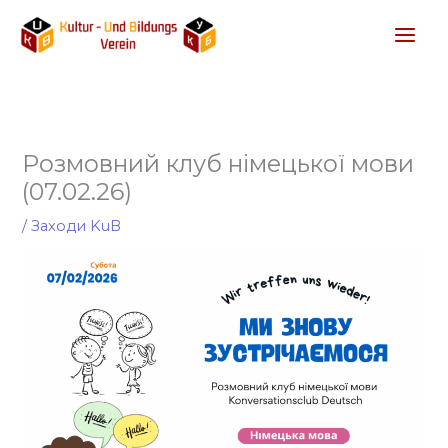
Перейти
до
вмісту
Розмовний клуб німецької мови
(07.02.26)
/
Заходи KuB