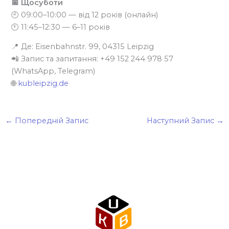
📅 Щосуботи
🕘 09:00–10:00 — від 12 років (онлайн)
🕚 11:45–12:30 — 6–11 років
📍 Де: Eisenbahnstr. 99, 04315 Leipzig
📲 Запис та запитання: +49 152 244 978 57
(WhatsApp, Telegram)
🌐
kubleipzig.de
←
Попередній Запис
Наступний Запис
→