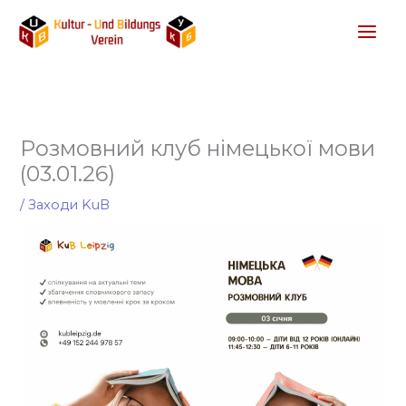
Перейти
до
вмісту
Розмовний клуб німецької мови
(03.01.26)
/
Заходи KuB