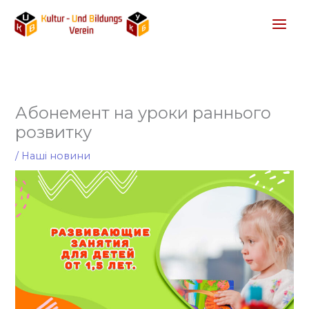
Перейти
до
вмісту
Абонемент на уроки раннього
розвитку
/
Наші новини