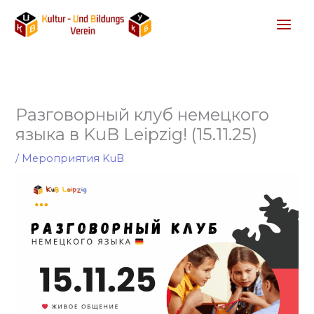
Перейти
к
содержимому
Разговорный клуб немецкого
языка в KuB Leipzig! (15.11.25)
/
Мероприятия KuB