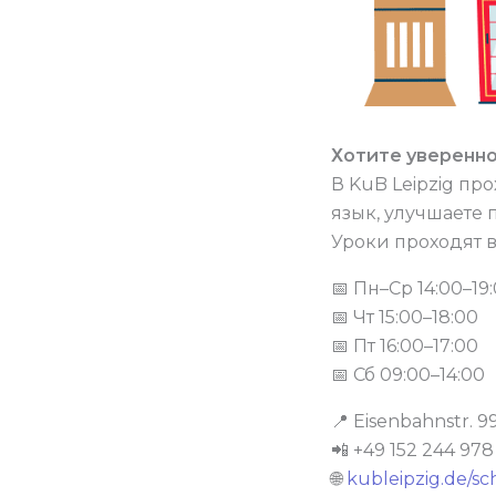
Хотите уверенно
В KuB Leipzig пр
язык, улучшаете
Уроки проходят 
📅 Пн–Ср 14:00–19
📅 Чт 15:00–18:00
📅 Пт 16:00–17:00
📅 Сб 09:00–14:00
📍 Eisenbahnstr. 99
📲 +49 152 244 97
🌐
kubleipzig.de/sc