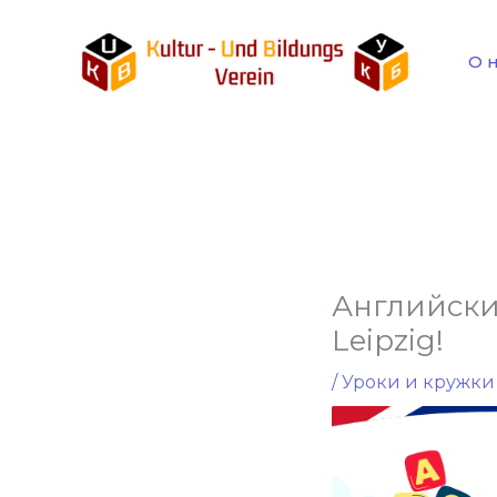
Перейти
к
О 
содержимому
Английски
Leipzig!
/
Уроки и кружки