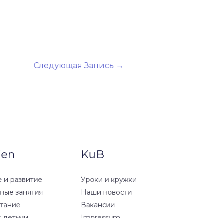
Следующая Запись
→
ien
KuB
 и развитие
Уроки и кружки
вные занятия
Наши новости
тание
Вакансии
с детьми
Impressum