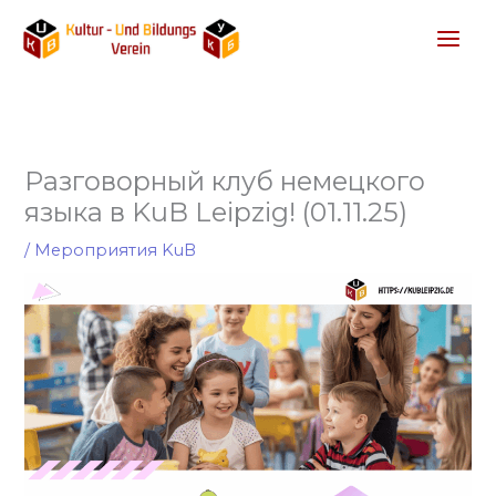
Перейти
к
содержимому
Разговорный клуб немецкого
языка в KuB Leipzig! (01.11.25)
/
Мероприятия KuB