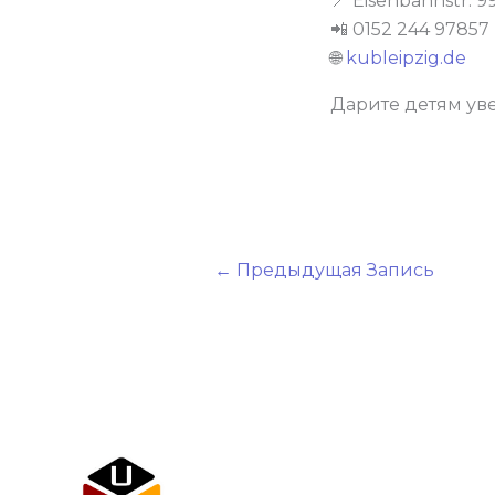
📍 Eisenbahnstr. 99
📲 0152 244 97857
🌐
kubleipzig.de
Дарите детям ув
←
Предыдущая Запись