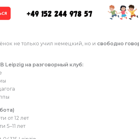
бёнок не только учил немецкий, но и
свободно гово
 Leipzig на разговорный клуб:
е
мы
агога
уппы
бота)
ти от 12 лет
ти 5–11 лет