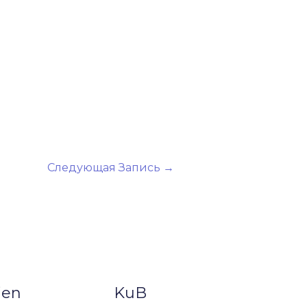
Следующая Запись
→
ien
KuB