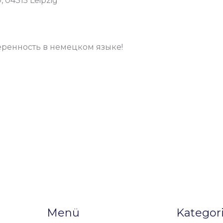
, 04315 Leipzig
еренность в немецком языке!
Menü
Kategor