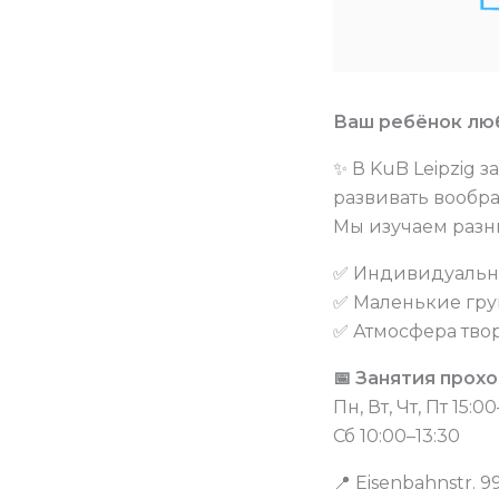
Ваш ребёнок лю
✨ В KuB Leipzig 
развивать вообр
Мы изучаем разны
✅ Индивидуальн
✅ Маленькие гр
✅ Атмосфера тво
📅 Занятия прохо
Пн, Вт, Чт, Пт 15:0
Сб 10:00–13:30
📍 Eisenbahnstr. 99