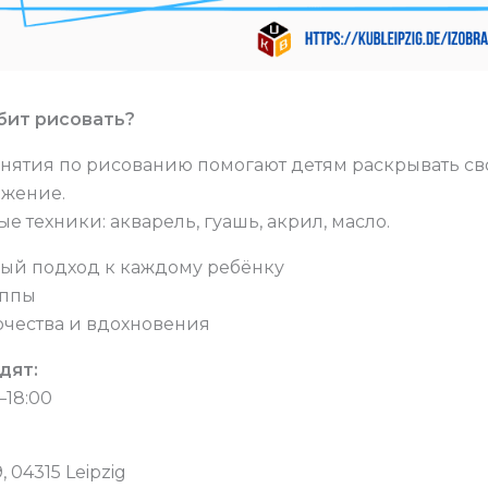
бит рисовать?
занятия по рисованию помогают детям раскрывать св
ажение.
е техники: акварель, гуашь, акрил, масло.
ый подход к каждому ребёнку
уппы
рчества и вдохновения
дят:
0–18:00
, 04315 Leipzig