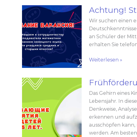
Achtung! St
Achtung!
Stellenangebot!
Wir suchen einen e
Deutschkenntnissen
an Schüler der Mit
erhalten Sie telefo
Weiterlesen »
Frühförder
Frühförderungs-
Abo
Das Gehirn eines Ki
Lebensjahr. In die
Denkweise, Analysef
erkennen und aufzu
ausschöpfen kann, 
werden. Am besten 