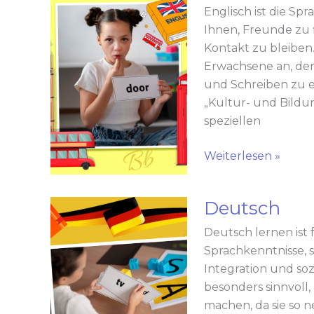
Englisch ist die Sp
Ihnen, Freunde zu 
Kontakt zu bleiben.
Erwachsene an, der
und Schreiben zu 
„Kultur- und Bildu
speziellen
Weiterlesen »
Deutsch
Deutsch
Deutsch lernen ist 
Sprachkenntnisse, s
Integration und so
besonders sinnvoll,
machen, da sie so 