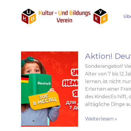
Zum
Inhalt
Üb
springen
Aktion! Deu
Aktion!
Deutschunterricht
Sonderangebot! Vie
für
Alter von 7 bis 12 
Kinder
lernen, ist nicht n
Erlernen einer Fre
des Kindes:Es hilft
alltägliche Dinge a
Weiterlesen »