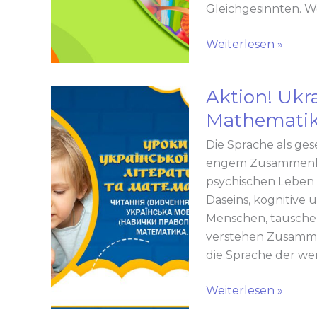
Gleichgesinnten. W
Weiterlesen »
Aktion! Ukr
Aktion!
Ukrainisch-
Mathematik
und
Die Sprache als ges
Mathematikunterric
engem Zusammenhan
psychischen Leben 
Daseins, kognitive 
Menschen, tausche
verstehen Zusamme
die Sprache der wer
Weiterlesen »