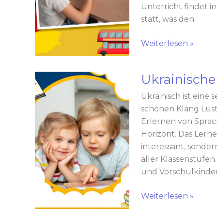
Unterricht findet 
statt, was den
Weiterlesen »
Ukrainische
Ukrainische
Sprache
Ukrainisch ist eine 
und
schönen Klang Lust
Literatur
Erlernen von Spra
Horizont. Das Lerne
interessant, sonder
aller Klassenstufe
und Vorschulkinder
Weiterlesen »