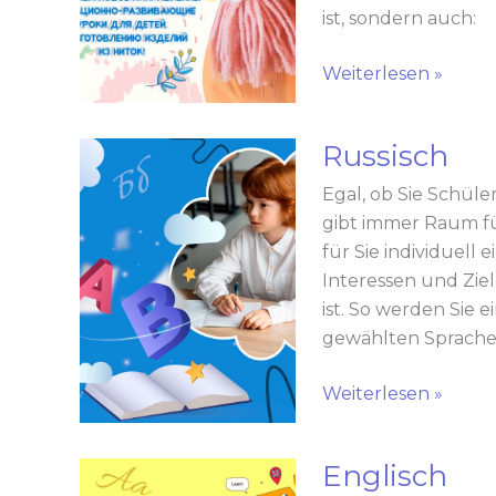
–
ist, sondern auch:
die
Wollfaser!
Weiterlesen »
Russisch
Russisch
Egal, ob Sie Schüle
gibt immer Raum fü
für Sie individuell
Interessen und Zie
ist. So werden Sie 
gewählten Sprache.
Weiterlesen »
Englisch
Englisch