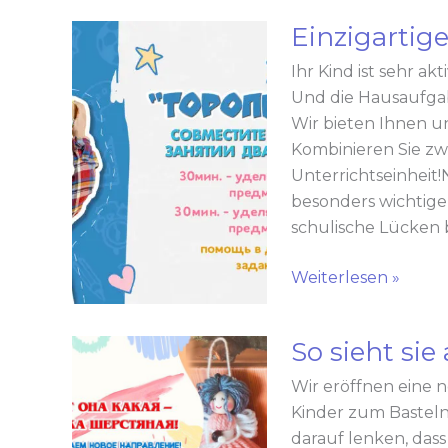
Einzigartig
Einzigartiges
Programm
Ihr Kind ist sehr a
„Torpyschka“!
Und die Hausaufga
Wir bieten Ihnen u
Kombinieren Sie zwe
Unterrichtseinheit
besonders wichtige 
schulische Lücken 
Weiterlesen »
So sieht sie 
So
sieht
Wir eröffnen eine 
sie
Kinder zum Basteln
aus
darauf lenken, das